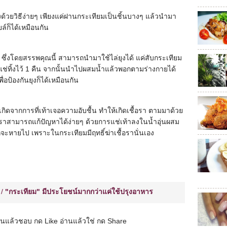
ด้วยวิธีง่ายๆ เพียงแค่ฝานกระเทียมเป็นชิ้นบางๆ แล้วนำมา
์ก็ได้เหมือนกัน
ก ซึ่งโดยสรรพคุณนี้ สามารถนำมาใช้ไล่ยุงได้ แค่สับกระเทียม
แช่ทิ้งไว้ 1 คืน จากนั้นนำไปผสมน้ำแล้วพอกตามร่างกายได้
ป้องกันยุงก็ได้เหมือนกัน
เกิดจากการที่เท้าเจอความอับชื้น ทำให้เกิดเชื้อรา ตามมาด้วย
เราสามารถแก้ปัญหาได้ง่ายๆ ด้วยการแช่เท้าลงในน้ำอุ่นผสม
ก็จะหายไป เพราะในกระเทียมมีฤทธิ์ฆ่าเชื้อรานั่นเอง
/
"กระเทียม" มีประโยชน์มากกว่าแค่ใช้ปรุงอาหาร
านแล้วชอบ กด Like อ่านแล้วใช่ กด Share