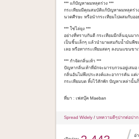
*** แก้ปัญหาผมหลุดร่วง ***
กระเทียมมีคุณสมบัติแก้ปัญหาผมหลุดร่วง
นวดศีรษะ หรือนำกระเทียมไปผสมกับออยล
*** ใช่ไล่ยุง ***
อย่างที่ทราบกันดี กระเทียมมีกลิ่นฉุนมา
เป็นชิ้นเล็กๆ แล้วนำมาผสมกับน้ำมันพืช
เลย หรือทากระเทียมสดๆ ลงบนแขนขาเพื่อ
*** กำจัดกลิ่นเท้า ***
ปัญหากลิ่นเท้าที่มักจะมารบกวนอยู่เสมอ 
กลิ่นอันไม่พึงประสงค์และอาการคัน แต่
กระเทียมบด ทิ้งไว้สักพัก ปัญหาเหล่านั้น
ที่มา : เฟสบุ๊ค Maeban
Spread Widely
/
บทความดีๆปากต่อปาก
อ่