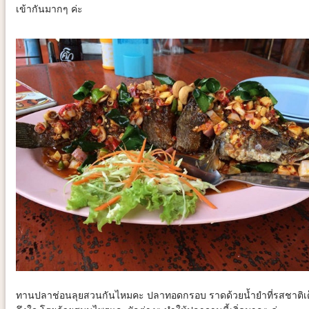
เข้ากันมากๆ ค่ะ
ทานปลาช่อนลุยสวนกันไหมคะ ปลาทอดกรอบ ราดด้วยน้ำยำที่รสชาติเ