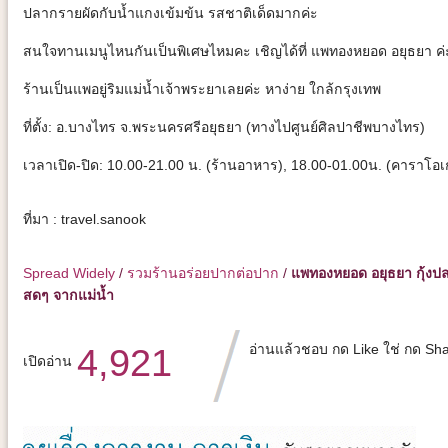
ปลากรายผัดกับน้ำแกงเข้มข้น รสชาติเด็ดมากค่ะ
สนใจทานเมนูไหนกันเป็นพิเศษไหมคะ เชิญได้ที่ แพทองหยอด อยุธยา ค่
ร้านเป็นแพอยู่ริมแม่น้ำเจ้าพระยาเลยค่ะ หาง่าย ใกล้กรุงเทพ
ที่ตั้ง: อ.บางไทร จ.พระนครศรีอยุธยา (ทางไปศูนย์ศิลปาชีพบางไทร)
เวลาเปิด-ปิด: 10.00-21.00 น. (ร้านอาหาร), 18.00-01.00น. (คาราโอเ
ที่มา : travel.sanook
Spread Widely
/
รวมร้านอร่อยปากต่อปาก
/
แพทองหยอด อยุธยา กุ้งป
สดๆ จากแม่น้ำ
อ่านแล้วชอบ กด Like ใช่ กด Sh
4,921
เปิดอ่าน