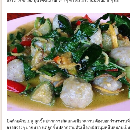
ถึงใจ โรยด้วยสมุนไพรและผักต่างๆ ทำให้ปลาจานนี้เริ่ดมากๆ ค่ะ
ปิดท้ายด้วยเมนู ลูกชิ้นปลากรายผัดแกงเขียวหวาน ต้องบอกว่าหาทานที่
อร่อยจริงๆ ยากมาก แต่ลูกชิ้นปลากรายที่นี่เนื้อเหนียวนุ่มหนึบสมกับเป็