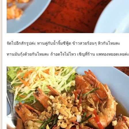
จัดไปอีกสักรูปค่ะ ทานคู่กับน้ำจิ้มซีฟู้ด ข้าวสวยร้อนๆ หิวกันไหมคะ
ทานมันกุ้งด้วยกันไหมคะ ถ้าอดใจไม่ไหว เชิญที่ร้าน แพทองหยอดเลยค่