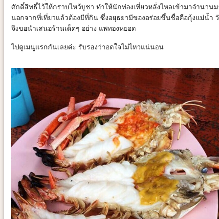
ศักดิ์สิทธิ์ไว้ให้กราบไหว้บูชา ทำให้นักท่องเที่ยวหลั่งไหลเข้ามาจำนวน
นอกจากที่เที่ยวแล้วต้องมีที่กิน ซึ่งอยุธยามีของอร่อยขึ้นชื่อคือกุ้งแม่น้ำ วั
จึงขอนำเสนอร้านเด็ดๆ อย่าง แพทองหยอด
ไปดูเมนูแรกกันเลยค่ะ รับรองว่าอดใจไม่ไหวแน่นอน