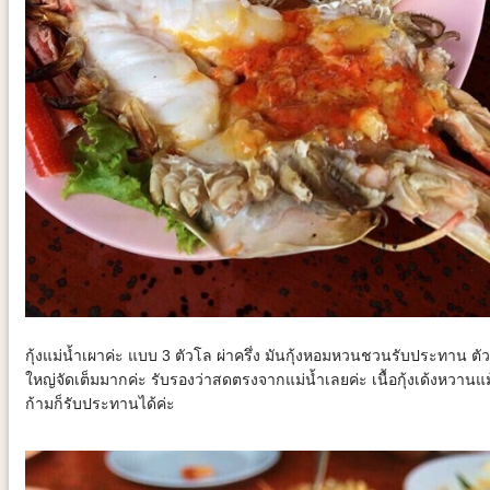
กุ้งแม่น้ำเผาค่ะ แบบ 3 ตัวโล ผ่าครึ่ง มันกุ้งหอมหวนชวนรับประทาน ตัว
ใหญ่จัดเต็มมากค่ะ รับรองว่าสดตรงจากแม่น้ำเลยค่ะ เนื้อกุ้งเด้งหวานแม
ก้ามก็รับประทานได้ค่ะ