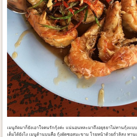
เมนูถัดมาก็ยังเอาใจคนรักกุ้งค่ะ แน่นอนหละมาถึงอยุธยาไม่ทานกุ้งแบบ
เต็มได้ยังไง เมนูด้านบนคือ กุ้งผัดซอสมะขาม โรยหน้าด้วยถั่วลิสง ทาน