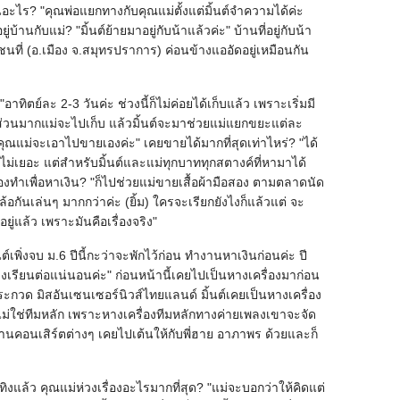
านอะไร? "คุณพ่อแยกทางกับคุณแม่ตั้งแต่มิ้นต์จำความได้ค่ะ
ยู่บ้านกับแม่? "มิ้นต์ย้ายมาอยู่กับน้าแล้วค่ะ" บ้านที่อยู่กับน้า
ชนที่ (อ.เมือง จ.สมุทรปราการ) ค่อนข้างแออัดอยู่เหมือนกัน
อาทิตย์ละ 2-3 วันค่ะ ช่วงนี้ก็ไม่ค่อยได้เก็บแล้ว เพราะเริ่มมี
 ส่วนมากแม่จะไปเก็บ แล้วมิ้นต์จะมาช่วยแม่แยกขยะแต่ละ
คุณแม่จะเอาไปขายเองค่ะ" เคยขายได้มากที่สุดเท่าไหร่? "ได้
ม่เยอะ แต่สำหรับมิ้นต์และแม่ทุกบาททุกสตางค์ที่หามาได้
ี่ต้องทำเพื่อหาเงิน? "ก็ไปช่วยแม่ขายเสื้อผ้ามือสอง ตามตลาดนัด
ล้อกันเล่นๆ มากกว่าค่ะ (ยิ้ม) ใครจะเรียกยังไงก็แล้วแต่ จะ
ยู่แล้ว เพราะมันคือเรื่องจริง"
นต์เพิ่งจบ ม.6 ปีนี้กะว่าจะพักไว้ก่อน ทำงานหาเงินก่อนค่ะ ปี
่ลงเรียนต่อแน่นอนค่ะ" ก่อนหน้านี้เคยไปเป็นหางเครื่องมาก่อน
าประกวด มิสอันเซนเซอร์นิวส์ไทยแลนด์ มิ้นต์เคยเป็นหางเครื่อง
คะไม่ใช่ทีมหลัก เพราะหางเครื่องทีมหลักทางค่ายเพลงเขาจะจัด
งานคอนเสิร์ตต่างๆ เคยไปเต้นให้กับพี่ฮาย อาภาพร ด้วยและก็
ิงแล้ว คุณแม่ห่วงเรื่องอะไรมากที่สุด? "แม่จะบอกว่าให้คิดแต่