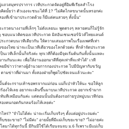
แถวสมุทรปราการ เวทีประกวดจัดอยู่ที่อิมพีเรียลสำโรง
ดมั้ยว่า ตัวเองจะชนะได้ที่ 1? "ไม่คิดไกลขนาดนั้นหรอกค่ะ
ที่เข้ามาประกวดด้วย ก็มีแต่คนสวยๆ ทั้งนั้น"
ระกวดนางงามที่เล็กๆ ไม่ดังเลยนะ พูดตรงๆ หลายคนก็ไม่รู้จัก
ๆ ชอบแนวคิดของเวทีประกวด มิสอันเซนเซอร์นิวส์ไทยแลนด์
ประกวดบนเวทีเดียวกัน ให้ความเสมอภาพในเรื่องเพศที่เท่า
วของไทย น่าจะเป็นเวทีเดียวของโลกด้วยค่ะ ที่กล้าจัดประกวด
เวทีเล็กนั้นก็จริงค่ะ ทุกเวทีก็ต้องมีจุดเริ่มต้นกันทั้งนั้นแหละ
ทำงานกันนะคะ เพื่อให้งานออกมาดีที่สุดเท่าที่จะทำได้" เวที
คยมีข่าวว่าทางผู้อำนวยการกองประกวด ไปมีปัญหากับขวัญ
ๆ ตามข่าวที่ผ่านมา ทั้งสองฝ่ายก็พูดไปชัดเจนแล้วนะคะ"
"มิ้นต์จะกราบเท้าขอพรจากแม่ก่อน แม่ก็เป่าหัวให้นะ ขอให้ลูก
้นแม่ร้องไห้เลย อยากจะเดินขึ้นมาบนเวทีประกวด อยากเข้ามาก
ันทีเหมือนกันค่ะ แต่ตอนนั้นมันต้องรอถ่ายรูปหมู่บนเวทีก่อน
สองคนกอดกันกลมร้องไห้เลยค่ะ"
่าไหร่? "จำไม่ได้ค่ะ น่าจะเริ่มเก็บจริงๆ ตั้งแต่อยู่ประถมค่ะ"
ม่เก็บขยะขาย? "ไม่มีค่ะ" อายมั้ยที่มีแม่เก็บขยะขาย? "ไม่อายค่ะ
์โตมาได้ทุกวันนี้ มีกินมีใช้ได้เรียนจนจบ ม.6 ก็เพราะมีแม่เก็บ