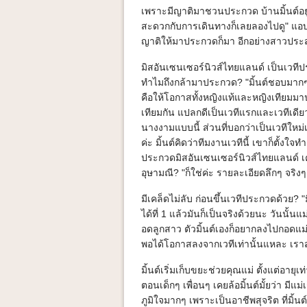
เพราะมีญาติมาชวนประกวด บ้านมิ้นต์อยู่
สะดวกกับการเดินทางก็เลยลองไปดู" แอบคิ
ญาติให้มาประกวดก็มา อีกอย่างสาวประสอง
มิสอันเซนเซอร์นิวส์ไทยแลนด์ เป็นเวทีป
ทำไมถึงกล้ามาประกวด? "มิ้นต์ชอบมาก
คือให้โอกาสทั้งหญิงแท้และหญิงเทียมมา
เทียมกัน แปลกดีเป็นเวทีแรกและเวทีเดีย
นางงามแบบนี้ ส่วนที่บอกว่าเป็นเวทีใหม่เป็น
ค่ะ มิ้นต์คิดว่าทีมงานเวทีนี้ เขาก็ตั้งใจ
ประกวดมิสอันเซนเซอร์นิวส์ไทยแลนด์ เ
อุษามณี? "ก็ใช่ค่ะ รายละเอียดลึกๆ จริง
มีเคล็ดไม่ลับ ก่อนขึ้นเวทีประกวดด้วย? 
ได้ที่ 1 แล้วมันก็เป็นจริงด้วยนะ วันนั
อดลูกสาว ตัวมิ้นต์เองก็อยากลงไปกอดแม่ท
พอได้โอกาสลงจากเวทีเท่านั้นแหละ เรา
มิ้นต์เริ่มเก็บขยะช่วยคุณแม่ ตั้งแต่อายุเท
ตอนเด็กๆ เพื่อนๆ เคยล้อมิ้นต์มั้ยว่า มีแ
ภูมิใจมากๆ เพราะเป็นอาชีพสุจริต ที่มิ้นต