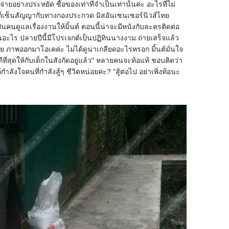
 ใช้จ่ายอย่างประหยัด ซื้อของเท่าที่จำเป็นเท่านั้นค่ะ อะไรที่ไม่
นต์เซ็นสัญญากับทางกองประกวด มิสอันเซนเซอร์นิวส์ไทย
นคนดูแลเรื่องงานให้มิ้นต์ ตอนนี้น่าจะมีหนังกับละครติดต่อ
ป็นอะไร ปลายปีนี้มีโปรเจกต์เป็นปฏิทินนางงาม ถ่ายเสร็จแล้ว
ลย ภาพออกมาโอเคค่ะ ไม่ได้ดูน่าเกลียดอะไรหรอก มิ้นต์มั่นใจ
ดีที่สุดให้กับเด็กในสังกัดอยู่แล้ว" หลายคนจะท้อแท้ ชอบคิดว่า
ห้กำลังใจคนที่กำลังสู้ๆ ชีวิตหน่อยค่ะ? "สู้ต่อไป อย่าเพิ่งท้อนะ