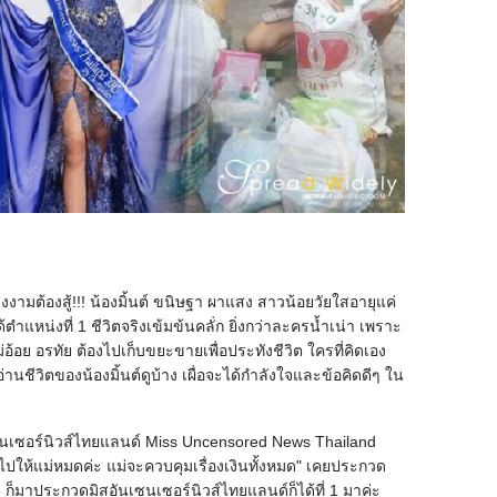
นางงามต้องสู้!!! น้องมิ้นต์ ขนิษฐา ผาแสง สาวน้อยวัยใสอายุแค่
แหน่งที่ 1 ชีวิตจริงเข้มข้นคลั่ก ยิ่งกว่าละครน้ำเน่า เพราะ
้อย อรทัย ต้องไปเก็บขยะขายเพื่อประทังชีวิต ใครที่คิดเอง
านชีวิตของน้องมิ้นต์ดูบ้าง เผื่อจะได้กำลังใจและข้อคิดดีๆ ใน
เซนเซอร์นิวส์ไทยแลนด์ Miss Uncensored News Thailand
าไปให้แม่หมดค่ะ แม่จะควบคุมเรื่องเงินทั้งหมด" เคยประกวด
ี่ 3 ก็มาประกวดมิสอันเซนเซอร์นิวส์ไทยแลนด์ก็ได้ที่ 1 มาค่ะ