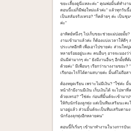
ขยะเลี้ยงดูนี่แหละค่ะ" คุณพ่อมิ้นต์ทำง
ตอนนี้แม่ก็มีพ่อใหม่แล้วค่ะ" แล้วทุกวันนี้อ
เป็นสลัมจริงเหรอ? "ก็คล้ายๆ ค่ะ เป็นชุม
ค่ะ"
อาทิตย์หนึ่งๆ ไปเก็บขยะช่วยแม่บ่อยมั้ย? "
งานเข้ามาแล้วค่ะ ก็ต้องแบ่งเวลาให้ดีๆ
ประเภทอีกที เพื่อเอาไปขายค่ะ ส่วนใหญ่
หลายร้อยอยู่นะคะ คนอื่นๆ อาจจะมองว่าไ
มันมีค่ามากๆ ค่ะ" ยังมีงานอื่นๆ อีกมั้ยท
ด้วยค่ะ" มีเพื่อนๆ เรียกว่านางงามขยะ? "
เรียกอะไรก็ได้ตามสบายค่ะ มิ้นต์ไม่ถือสาอ
ต้องหยุดเรียน เพราะไม่มีเงิน? "ใช่ค่ะ มิ้
หน้าถ้ามีงานมีเงิน เก็บเงินได้ จะไปหาที
ด้วยเหรอ? "ใช่ค่ะ ก่อนที่มิ้นต์จะเข้าม
ให้กับนักร้องลูกทุ่ง แต่เป็นทีมเสริมนะ
มาอยู่แล้ว ส่วนมิ้นต์จะเป็นทีมเสริมตาม
นักร้องลุกทุ่งอีกหลายคน"
ตอนนี้ก็เริ่มๆ เข้ามาทำงานในวงการบันเท