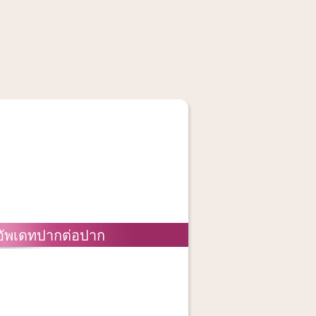
อัพเดทปากต่อปาก